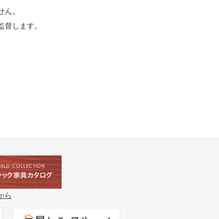
せん。
監督します。
。
。
から