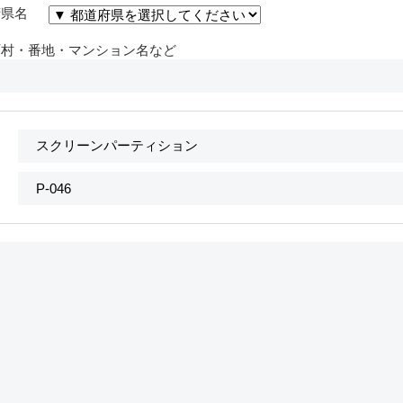
府県名
町村・番地・マンション名など
名
番