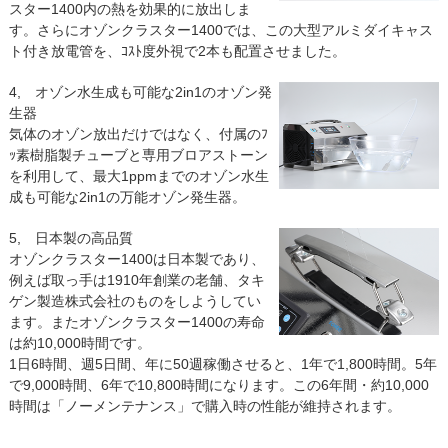
スター1400内の熱を効果的に放出しま
す。さらにオゾンクラスター1400では、この大型アルミダイキャス
ト付き放電管を、ｺｽﾄ度外視で2本も配置させました。
4, オゾン水生成も可能な2in1のオゾン発
生器
気体のオゾン放出だけではなく、付属のﾌ
ｯ素樹脂製チューブと専用ブロアストーン
を利用して、最大1ppmまでのオゾン水生
成も可能な2in1の万能オゾン発生器。
5, 日本製の高品質
オゾンクラスター1400は日本製であり、
例えば取っ手は1910年創業の老舗、タキ
ゲン製造株式会社のものをしようしてい
ます。またオゾンクラスター1400の寿命
は約10,000時間です。
1日6時間、週5日間、年に50週稼働させると、1年で1,800時間。5年
で9,000時間、6年で10,800時間になります。この6年間・約10,000
時間は「ノーメンテナンス」で購入時の性能が維持されます。