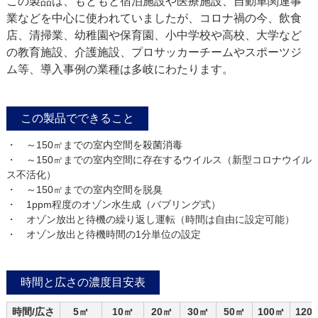
この製品は、もともと宿泊施設や医療施設、自動車関連事
業などを中心に使われていましたが、コロナ禍の今、飲食
店、清掃業、幼稚園や保育園、小中学校や高校、大学など
の教育施設、介護施設、プロサッカーチームやスポーツジ
ム等、導入事例の業種は多岐にわたります。
この製品でできること
・ ～150㎡までの室内空間を殺菌消毒
・ ～150㎡までの室内空間に存在するウイルス（新型コロナウイル
ス不活化）
・ ～150㎡までの室内空間を脱臭
・ 1ppm程度のオゾン水生成（バブリング式）
・ オゾン放出と待機の繰り返し運転（時間は自由に設定可能）
・ オゾン放出と待機時間の1分単位の設定
時間と広さの濃度目安表
時間/広さ
5㎡
10㎡
20㎡
30㎡
50㎡
100㎡
120