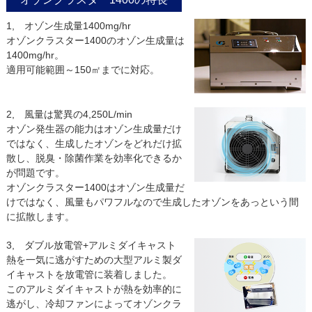
1, オゾン生成量1400mg/hr
オゾンクラスター1400のオゾン生成量は
1400mg/hr。
適用可能範囲～150㎡までに対応。
2, 風量は驚異の4,250L/min
オゾン発生器の能力はオゾン生成量だけ
ではなく、生成したオゾンをどれだけ拡
散し、脱臭・除菌作業を効率化できるか
が問題です。
オゾンクラスター1400はオゾン生成量だ
けではなく、風量もパワフルなので生成したオゾンをあっという間
に拡散します。
3, ダブル放電管+アルミダイキャスト
熱を一気に逃がすための大型アルミ製ダ
イキャストを放電管に装着しました。
このアルミダイキャストが熱を効率的に
逃がし、冷却ファンによってオゾンクラ