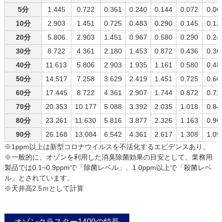
5分
1.445
0.722
0.361
0.240
0.144
0.072
0.06
10分
2.903
1.451
0.725
0.483
0.290
0.145
0.12
20分
5.806
2.903
1.451
0.967
0.580
0.290
0.24
30分
8.722
4.361
2.180
1.453
0.872
0.436
0.36
40分
11.613
5.806
2.903
1.935
1.161
0.580
0.48
50分
14.517
7.258
3.629
2.419
1.451
0.725
0.60
60分
17.445
8.722
4.361
2.907
1.744
0.872
0.72
70分
20.353
10.177
5.088
3.392
2.035
1.018
0.84
80分
23.261
11.630
5.816
3.877
2.326
1.163
0.96
90分
26.168
13.084
6.542
4.361
2.617
1.308
1.09
※1ppm以上は新型コロナウイルスを不活化するエビデンスあり。
※一般的に、オゾンを利用した消臭除菌効果の目安として、業務用
製品では0.1~0.9ppmで「除菌レベル」、1.0ppm以上で「殺菌レベ
ル」とされています。
※天井高2.5ｍとして計算
オゾンクラスター1400の特長