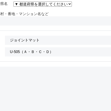
府県名
町村・番地・マンション名など
名
番