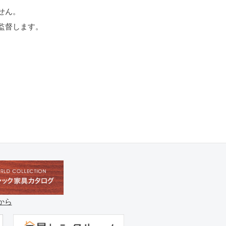
せん。
監督します。
。
。
から