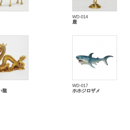
WD-014
鹿
WD-017
い龍
ホホジロザメ