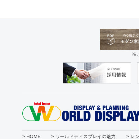
※
> HOME
> ワールドディスプレイの魅力
> レ