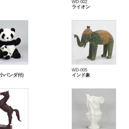
WD-002
ライオン
WD-005
小パンダ付)
インド象