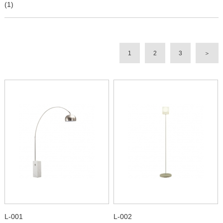
(1)
1
2
3
＞
L-001
L-002