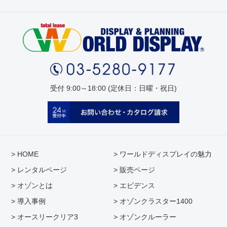
受付 9:00～18:00 (定休日：日曜・祝日)
> HOME
> ワールドディスプレイの魅力
> レンタルページ
> 販売ページ
> オゾンとは
> エビデンス
> 導入事例
> オゾンクラスター1400
> オースリークリア3
> オゾンクルーラー