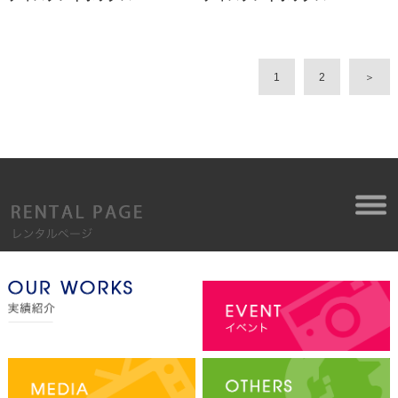
1
2
＞