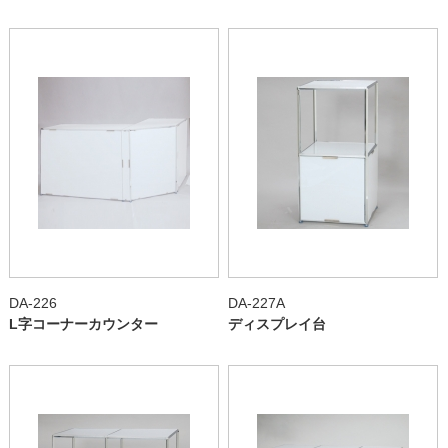
DA-226
DA-227A
L字コーナーカウンター
ディスプレイ台