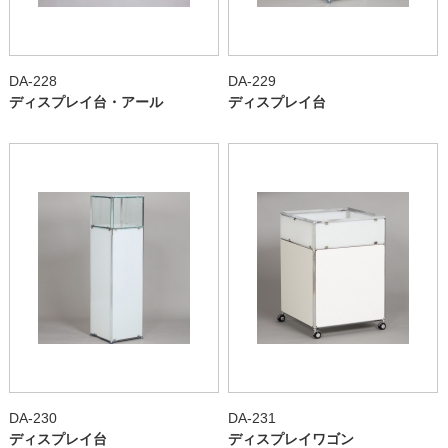
DA-228
DA-229
ディスプレイ台・アール
ディスプレイ台
DA-230
DA-231
ディスプレイ台
ディスプレイワゴン