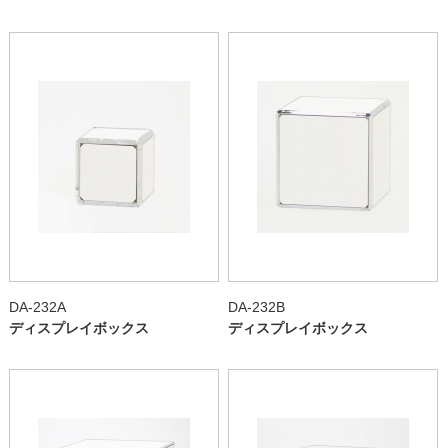
DA-232A
DA-232B
ディスプレイボックス
ディスプレイボックス