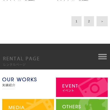
1
2
＞