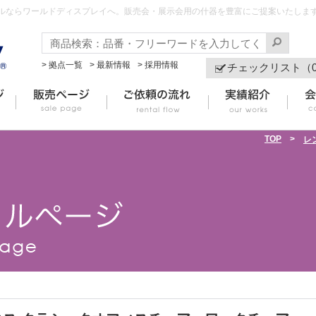
ルならワールドディスプレイへ。販売会・展示会用の什器を豊富にご提案いたしま
> 拠点一覧
> 最新情報
> 採用情報
チェックリスト（
TOP
>
レ