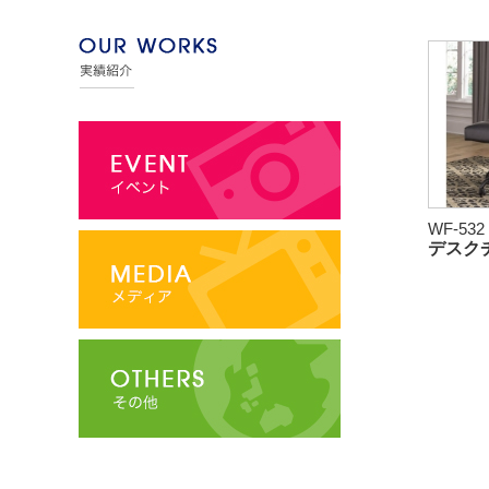
WF-532
デスク