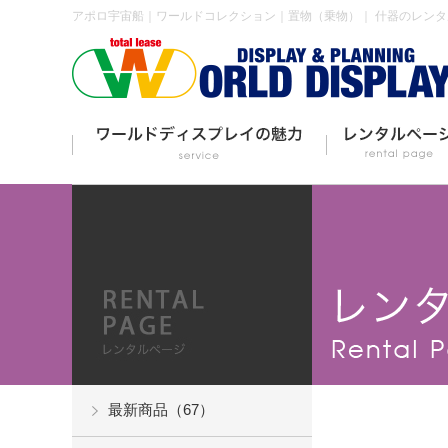
アポロ宇宙船｜ワールドコレクション｜置物（乗物）｜ 什器のレン
最新商品（67）