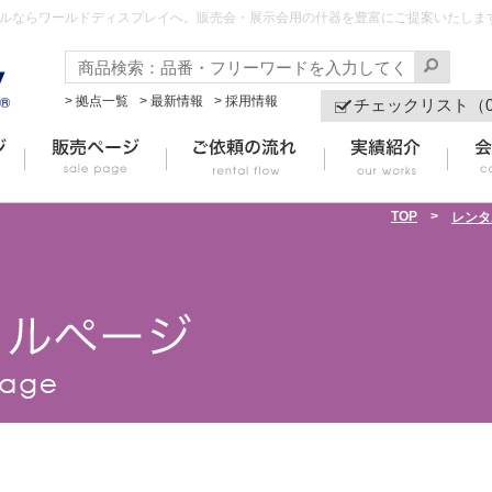
タルならワールドディスプレイへ。販売会・展示会用の什器を豊富にご提案いたしま
> 拠点一覧
> 最新情報
> 採用情報
チェックリスト（
TOP
>
レンタ