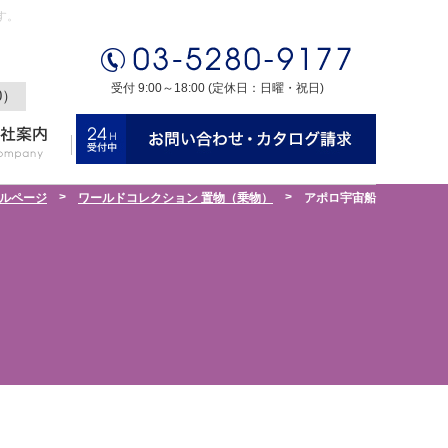
す。
受付 9:00～18:00 (定休日：日曜・祝日)
0）
>
>
ルページ
ワールドコレクション 置物（乗物）
アポロ宇宙船