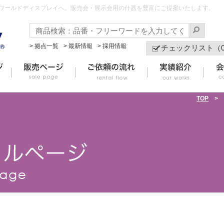
らワールドディスプレイへ。販売会・展示会用の什器を豊富にご提案いたします。
> 拠点一覧
> 最新情報
> 採用情報
チェックリスト（
TOP
>