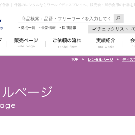
イ什器｜ 什器のレンタルならワールドディスプレイへ。販売会・展示会用の什器を
> 拠点一覧
> 最新情報
> 採用情報
チェックリスト（
TOP
>
>
レンタルページ
ディス