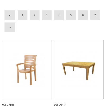
＜
1
2
3
4
5
6
7
＞
WL-788
WL-917