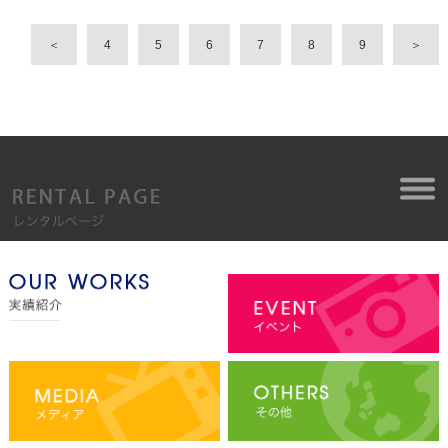
＜
4
5
6
7
8
9
＞