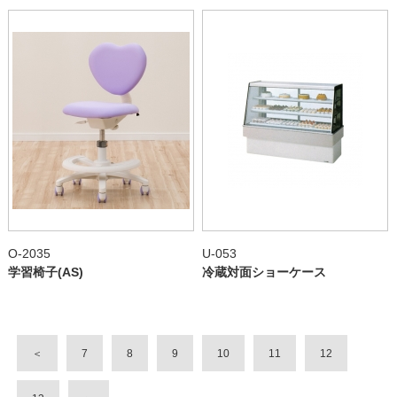
O-2035
U-053
学習椅子(AS)
冷蔵対面ショーケース
＜
7
8
9
10
11
12