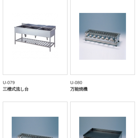
U-079
U-080
三槽式流し台
万能焼機