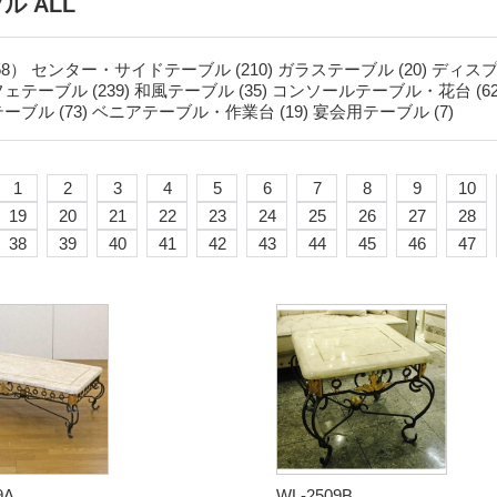
ル ALL
58）
センター・サイドテーブル (210)
ガラステーブル (20)
ディスプ
ェテーブル (239)
和風テーブル (35)
コンソールテーブル・花台 (62
ーブル (73)
ベニアテーブル・作業台 (19)
宴会用テーブル (7)
1
2
3
4
5
6
7
8
9
10
19
20
21
22
23
24
25
26
27
28
38
39
40
41
42
43
44
45
46
47
9A
WL-2509B