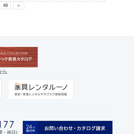
48
＞
から
日曜・祝日)