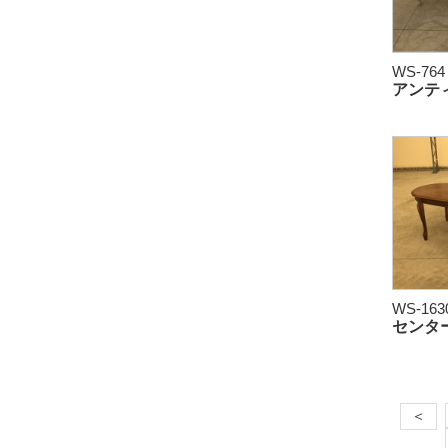
WS-764
アンテ
WS-163
センタ
＜