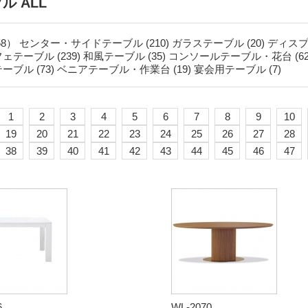
ル ALL
58）
センター・サイドテーブル (210)
ガラステーブル (20)
ディスプ
ェテーブル (239)
和風テーブル (35)
コンソールテーブル・花台 (62
ーブル (73)
ベニアテーブル・作業台 (19)
宴会用テーブル (7)
1
2
3
4
5
6
7
8
9
10
19
20
21
22
23
24
25
26
27
28
38
39
40
41
42
43
44
45
46
47
6
WL-2070