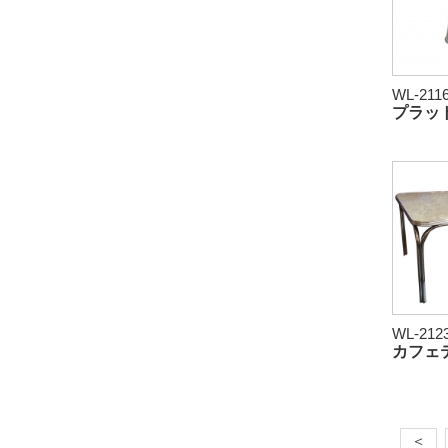
WL-211
プラッ
WL-212
カフェ
＜