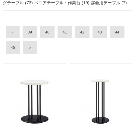
グテーブル (73)
ベニアテーブル・作業台 (19)
宴会用テーブル (7)
＜
39
40
41
42
43
44
45
＞